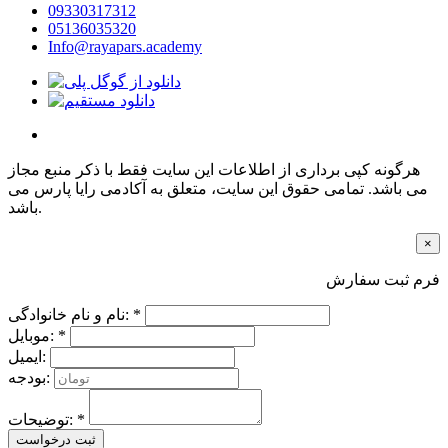
09330317312
05136035320
Info@rayapars.academy
هرگونه کپی برداری از اطلاعات این سایت فقط با ذکر منبع مجاز
می باشد. تمامی حقوق این سایت، متعلق به آکادمی رایا پارس می
باشد.
×
فرم ثبت سفارش
نام و نام خانوادگی: *
موبایل: *
ایمیل:
بودجه:
توضیحات: *
ثبت درخواست