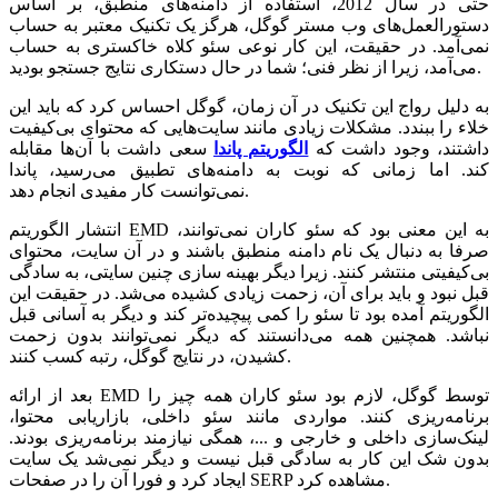
حتی در سال 2012، استفاده از دامنه‌های منطبق، بر اساس
دستورالعمل‌های وب مستر گوگل، هرگز یک تکنیک معتبر به حساب
نمی‌آمد. در حقیقت، این کار نوعی سئو کلاه خاکستری به حساب
می‌آمد، زیرا از نظر فنی؛ شما در حال دستکاری نتایج جستجو بودید.
به دلیل رواج این تکنیک در آن زمان، گوگل احساس کرد که باید این
خلاء را ببندد. مشکلات زیادی مانند سایت‌هایی که محتوای بی‌کیفیت
داشتند، وجود داشت که
الگوریتم پاندا
سعی داشت با آن‌ها مقابله
کند. اما زمانی که نوبت به دامنه‌های تطبیق می‌رسید، پاندا
نمی‌توانست کار مفیدی انجام دهد.
انتشار الگوریتم EMD به این معنی بود که سئو کاران نمی‌توانند،
صرفا به دنبال یک نام دامنه منطبق باشند و در آن سایت، محتوای
بی‌کیفیتی منتشر کنند. زیرا دیگر بهینه سازی چنین سایتی، به سادگی
قبل نبود و باید برای آن، زحمت زیادی کشیده می‌شد. در حقیقت این
الگوریتم آمده بود تا سئو را کمی پیچیده‌تر کند و دیگر به آسانی قبل
نباشد. همچنین همه می‌دانستند که دیگر نمی‌توانند بدون زحمت
کشیدن، در نتایج گوگل، رتبه کسب کنند.
بعد از ارائه EMD توسط گوگل، لازم بود سئو کاران همه چیز را
برنامه‌ریزی کنند. مواردی مانند سئو داخلی، بازاریابی محتوا،
لینک‌سازی داخلی و خارجی و ...، همگی نیازمند برنامه‌ریزی بودند.
بدون شک این کار به سادگی قبل نیست و دیگر نمی‌شد یک سایت
ایجاد کرد و فورا آن را در صفحات SERP مشاهده کرد.