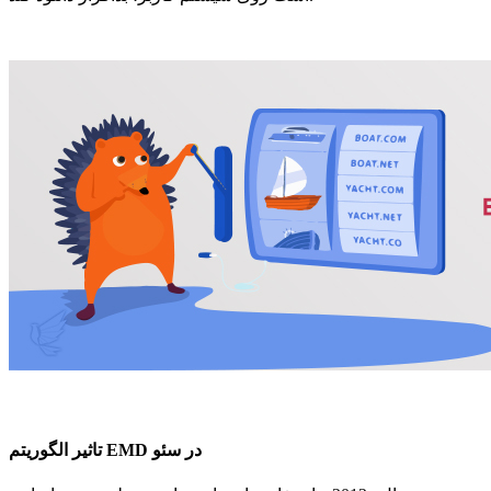
تاثیر الگوریتم EMD در سئو