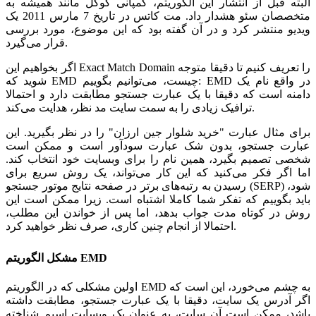
البته قبل از انتشار این الگوریتم، کمپانی گوگل مانند همیشه به
متخصصان سئو هشدار داد. مت کاتس در تاریخ 7 مارس 2011 یک
ویدیو منتشر کرد و در آن گفته بود که این موضوع، مورد بررسی
قرار می‌گیرد.
اگر بخواهیم این Exact Match Domain را تعریف کنیم تا دقیقا متوجه
شوید که EMD چیست، می‌‌توانیم بگوییم: EMD در واقع نام یک
دامنه است که دقیقا با یک عبارت جستجو مطابقت دارد و احتمالا
ترافیک زیادی را به سمت سایت مد نظر، هدایت می‌کند.
برای مثال عبارت "خرید شلوار جین ارزان" را در نظر بگیرید. این
عبارت جستجو، بدون شک عبارت سودآور است و ممکن است
شخصی تصمیم بگیرد، همین نام را برای وبسایت خود انتخاب کند.
اما اگر فکر می‌کنید که این کار می‌تواند، یک روش سریع برای
رسیدن به رتبه‌های برتر در صفحه نتایج موتور جستجو (SERP) شود،
باید بگوییم که تفکر شما کاملا اشتباه است. زیرا ممکن است این
روش در کوتاه مدت جواب بدهد، اما پس از خواندن این مطلب،
احتمالا از انجام چنین کاری، صرف نظر خواهید کرد.
مشکل الگوریتم EMD
اولین مشکلی که در الگوریتم EMD به چشم می‌خورد، این است که
اگر آدرس یک سایت، دقیقا با یک عبارت جستجو، مطابقت داشته
باشد، ممکن است آن سایت، به عنوان یک وبسایت اسپم شناخته