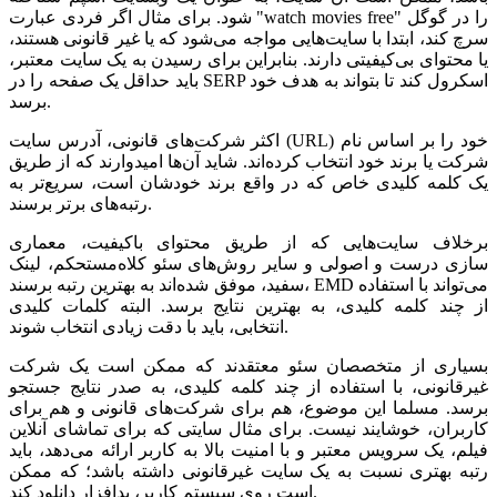
شود. برای مثال اگر فردی عبارت "watch movies free" را در گوگل
سرچ کند، ابتدا با سایت‌هایی مواجه می‌شود که یا غیر قانونی هستند،
یا محتوای بی‌کیفیتی دارند. بنابراین برای رسیدن به یک سایت معتبر،
باید حداقل یک صفحه را در SERP اسکرول کند تا بتواند به هدف خود
برسد.
اکثر شرکت‌های قانونی، آدرس سایت (URL) خود را بر اساس نام
شرکت یا برند خود انتخاب کرده‌اند. شاید آن‌ها امیدوارند که از طریق
یک کلمه کلیدی خاص که در واقع برند خودشان است، سریع‌تر به
رتبه‌های برتر برسند.
برخلاف سایت‌هایی که از طریق محتوای باکیفیت، معماری
مستحکم، لینک‌‎سازی درست و اصولی و سایر روش‌های سئو کلاه
سفید، موفق شده‌اند به بهترین رتبه برسند، EMD می‌تواند با استفاده
از چند کلمه کلیدی، به بهترین نتایج برسد. البته کلمات کلیدی
انتخابی، باید با دقت زیادی انتخاب شوند.
بسیاری از متخصصان سئو معتقدند که ممکن است یک شرکت
غیرقانونی، با استفاده از چند کلمه کلیدی، به صدر نتایج جستجو
برسد. مسلما این موضوع، هم برای شرکت‌های قانونی و هم برای
کاربران، خوشایند نیست. برای مثال سایتی که برای تماشای آنلاین
فیلم، یک سرویس معتبر و با امنیت بالا به کاربر ارائه می‌دهد، باید
رتبه بهتری نسبت به یک سایت غیرقانونی داشته باشد؛ که ممکن
است روی سیستم کاربر، بدافزار دانلود کند.