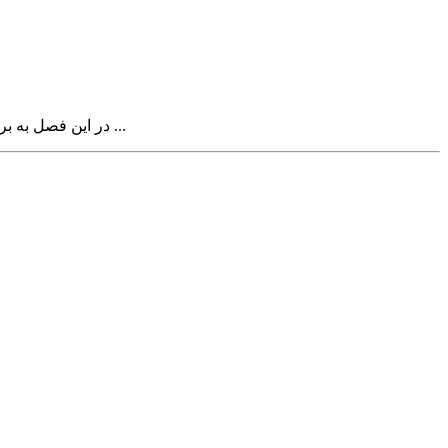
در این فصل به بررسی رودمپ یادگیری سئو برای شروع کار سئو می پردازیم. به آغاز سفر یادگیری سئو خوش آمدید. از اینکه شما در حال مطالعه این صفحه ...