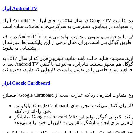
ابزار Android TV
ابزار Android TV در سال 2014 به جای ابزار Google TV رونمایی شد. به زبان ساده، قابلیت Android TV به شکلی طراحی شده است، تا بتواند هرچیزی که در تلفن همراه خود از آن لذت می‌برید، به تلوزیون
در واقع Android TV همان تلوزیون‌هایی هستند که با سیستم‌عامل اندروید روانه بازار شده‌اند. تلوزیون‌های اندرویدی امروزه توسط برندهای تولیدکننده لوازم خانگی مانند فیلیپس، سونی و شارپ تولید می‌شود.
 از این اپلیکیشن‌ها عبارتند از، YouTube، Spotify، Netflix و سایر اپلیکیشن‌های موجود در گوگل پلی که توسط این تلوزیون‌ها
پشتیبانی می‌شوند .
همچنین این تلوزیون‌ها قابلیت پخش زنده کانال‌های تلوزیونی را هم دارند، بنابراین می‌توانید با آن‌ها به تماشای کانال‌های داخلی و خارجی بپردازید. همچنین شاید جالب باشد بدانید، تلوزیون‌هایی که از سال 2017 به
بعد، با Android TV ساخته شده‌اند، به صورت پیش‌فرض، به دستیار صوتی گوگل هم مجهز هستند. بنابراین، می‌توانید با گفتن “OK Google” از او بخواهید در کنترل لوازم خانه هوشمند به شما کمک کند. همچنین
ابزار Google Cardboard
اپلیکیشن Google Cardboard: این برنامه هم برای گوشی‌های اندروید و هم برای گوشی‌های آیفون وجود دارد و کافیست آن را دانلود کنید. این برنامه به کاربران کمک می‌کند تا تجربه‌های VR را در دستگاه
خود راه‌اندازی کنند.
نمایشگر Google Cardboard VR: این نمایشگر مقوایی طوری ساخته شده است که در اطراف گوشی هوشمند شما قرار بگیرد و دقیقا مانند یک عینک واقعیت مجازی عمل کند. کمپانی گوگل تولید این
برای استفاده از این ابزار، کافیست ابتدا اپلیکیشن Google Cardboard را دانلود کنید، سپس تلفن همراه خود را در داخل جعبه مقوایی، و در قسمت مخصوص خود قرار دهید. صفحه موبایل شما به دو قسمت