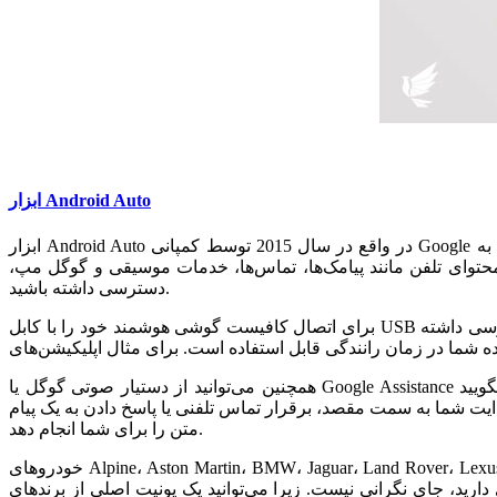
ابزار Android Auto
ابزار Android Auto در واقع در سال 2015 توسط کمپانی Google برای اولین بار رونمایی شد. این ابزار به شما اجازه می‌دهد تا تلفن همراه خود را به سیستم خودرو متصل کنید. هدف اصلی این ابزار کمک به
محتوای تلفن مانند پیامک‌ها، تماس‌ها، خدمات موسیقی و گوگل مپ،
دسترسی داشته باشید.
برای اتصال کافیست گوشی هوشمند خود را با کابل USB یا از طریق بلوتوث، به ماشین متصل کنید. سپس می‌توانید از طریق فرمان‌های صوتی، یا صفحه نمایش لمسی خودرو، به موبایل خود دسترسی داشته
همچنین می‌توانید از دستیار صوتی گوگل یا Google Assistance هم، به راحتی استفاده کنید. کافیست یکبار باصدایی بلند و رسا بگویید Okay Google، یا روی دکمه کنترل صوتی موبایل خود کلیک کنید. سپس
یت شما به سمت مقصد، برقرار تماس تلفنی یا پاسخ دادن به یک پیام
متن را برای شما انجام دهد.
خودروهای Alpine، Aston Martin، BMW، Jaguar، Land Rover، Lexus، MG، Porsche، Suzuki، Tesla، Toyota، Volkswagen، Volvo و بسیاری از برندهای تولیدکننده خودرو، از ابزار Android Auto گوگل پشتیبانی
توانید یک یونیت اصلی از برند‌های Sony، Pioneer، Alpine و JVC که صفحه نمایش اصلی دارند را روی ماشین خود نصب کنید تا