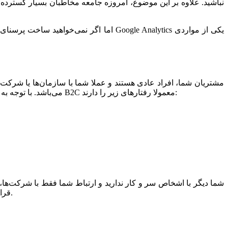
نباشید. علاوه بر این موضوع، امروزه جامعه مخاطبان بسیار گسترده ا
اما اگر نمی‌خواهید ساخت پرسنای مخاطب خو
ندارند. برای مثال یک شرکت تولید کننده شامپو یک کسب و کار B2C می‌باشد. با توجه به این موضوع، افراد هنگام خریدن محصولات مورد نیاز خود از تجارت‌های B2C معمولا رفتارهای زیر را دارند:
محصولات خود را به یک کسب و کار دیگر مانند مغازه کفش فروشی بفروشد. بنابراین کسب و کارهایی از این قبیل در دسته B2B قرار می‌گیرند.