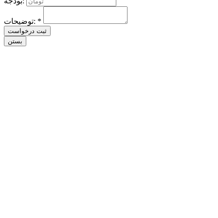
بودجه:
توضیحات: *
ثبت درخواست
بستن