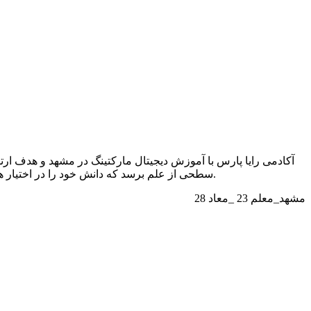
سطحی از علم برسد که دانش خود را در اختیار همگان قرار دهد. از جمله فعالیت های در نظر گرفته شده این مجموعه ارائه جدیدترین و کاملترین مقالات علمی در سایت و اپلیکیشن میباشد.
28 مشهد_معلم 23 _معاد