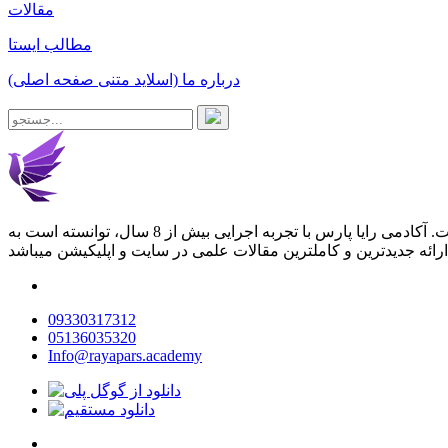
مقالات
مطالب ایستا
درباره ما (اسلاید متنی صفحه اصلی)
آکادمی رایا پارس با آموزش دیجیتال مارکتینگ در مشهد و هدف ارتقا سطح علمی نیروهای انسانی بنگاه های اقتصادی راه اندازی شده است. آکادمی رایا پارس با تجربه اجرایی بیش از 8 سال، توانسته است به
09330317312
05136035320
Info@rayapars.academy