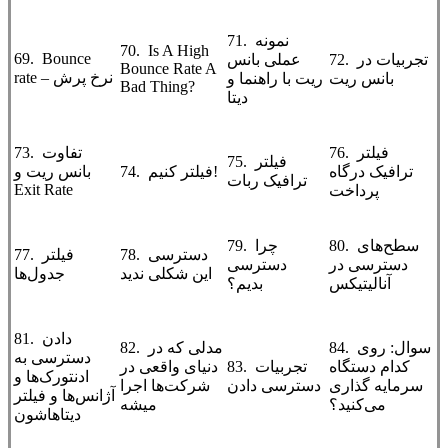
71. نمونه
70. Is A High
69. Bounce
72. تجربیات در
عملی بانس
Bounce Rate A
rate – نرخ پرش
بانس ریت
ریت با راهنما و
Bad Thing?
دیتا
76. فیلتر
73. تفاوت
75. فیلتر
ترافیک درگاه
74. فیلتر کنیم!
بانس ریت و
ترافیک ربات
Exit Rate
پرداخت
80. سطح‌های
79. چرا
78. دسترسی
77. فیلتر
دسترسی در
دسترسی
این شکلی ندید
جدول‌ها
آنالیتیکس
بدیم؟
81. دادن
84. سوال: روی
82. مدلی که در
دسترسی به
کدام دستگاه
83. تجربیات
دنیای واقعی در
ادنتورک‌ها و
سرمایه گذاری
دسترسی دادن
شرکت‌ها اجرا
آژانس‌ها و فیلتر
می‌کنید؟
میشه
دیتاهاشون