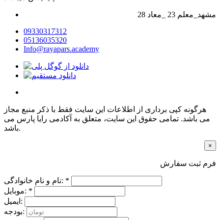
28 مشهد_معلم 23 _معاد
09330317312
05136035320
Info@rayapars.academy
هرگونه کپی برداری از اطلاعات این سایت فقط با ذکر منبع مجاز
می باشد. تمامی حقوق این سایت، متعلق به آکادمی رایا پارس می
باشد.
×
فرم ثبت سفارش
نام و نام خانوادگی: *
موبایل: *
ایمیل:
بودجه: