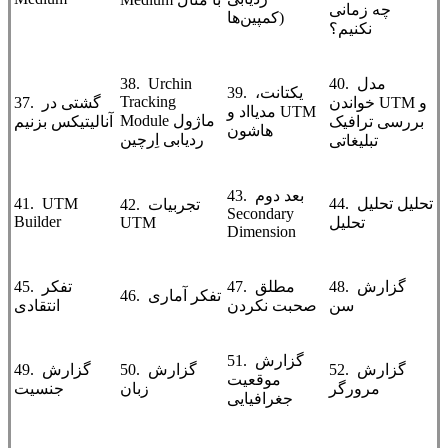
چه زمانی
کمپین‌ها)
نکنیم؟
40. مدل
38. Urchin
39. یکتانت،
Tracking
خواندن UTM و
37. گشتی در
مدیااد و UTM
Module ماژول
بررسی ترافیک
آنالیتیکس بزنیم
هاشون
ردیابی اِرچین
تبلیغاتی
43. بعد دوم
44. تحلیل تحلیل
41. UTM
42. تجربیات
Secondary
Builder
تحلیل
UTM
Dimension
48. گزارش
47. مطلق
45. تفکر
46. تفکر آماری
سن
صحبت نکردن
انتقادی
51. گزارش
52. گزارش
50. گزارش
49. گزارش
موقعیت
مرورگر
زبان
جنسیت
جغرافیایی