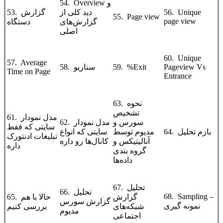
54. Overview و
56. Unique
دید کلی از
53. گزارش
55. Page view
page view
گزارش‌های
دستگاه
اصلی
60. Unique
57. Average
Pageview Vs
59. %Exit
58. سناریو
Time on Page
Entrance
63. نحوه
تشخیص
61. مدل نمودار
سورس و
62. مدل نمودار
سایتی که فقط
64. بازم تحلیل
مدیوم توسط
سایتی که انواع
تبلیغات ادنتورک
آنالیتیکس و
کانال‌ها رو داره
داره
گروه بندی
داده‌ها
67. تحلیل
66. تحلیل
68. Sampling –
گزارش
65. حالا با هم
گزارش سورس
نمونه گیری
شبکه‌های
بررسی کنیم
مدیوم
اجتماعی