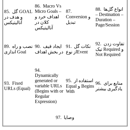
86. Macro Vs
88. انواع گل‌ها
Micro Goals –
87.
85. گل GOAL
– Destination –
Conversion و
اهداف خرد و
و هدف در
Duration –
تبدیل
کلان در
آنالیتیکس
Page/Session
آنالیتیکس
92. تفاوت زدن
91. نکات گل
90. ایجاد قیف
89. نصب و راه
تیک Required و
از نوعEvent
در بخش اهداف
اندازی Goal
Not Required
94.
Dynamically
95. استفاده از
generated or
96. منابع برای
93. Fixed
variable URLs
Equal و Begins
URLs (Equal)
یادگیری بیشتر
(Begins with or
With
Regular
Expression)
97. وصایا