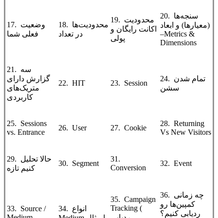
20. سنجه‌ها
19. محدودیت
18. محدودیت‌ها
17. وضعیت
(معیارها) و ابعاد
اکانت رایگان و
–Metrics &
در تعداد
فعلی شما
پولی
Dimensions
21. سه
24. تمام شدن
گزارش دارای
22. HIT
23. Session
سشن
متریک‌های
کاربردی
25. Sessions
28. Returning
26. User
27. Cookie
vs. Entrance
Vs New Visitors
31.
29. حالا تحلیل
30. Segment
32. Event
Conversion
کنیم تازه
36. چه زمانی
35. Campaign
کمپین‌ها رو
Tracking (
34. انواع
33. Source /
ردیابی کنیم؟
ردیابی
Medium
Medium با مثال