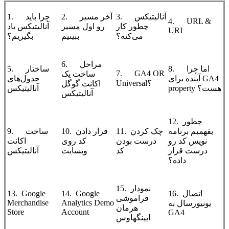
3. آنالیتیکس
2. آخر مسیر
1. چرا باید
4. URL &
چطور کار
رو اول مسیر
آنالیتیکس یاد
URI
می‌کنه؟
ببینیم
بگیریم؟
6. مراحل
8. اما چرا
5. ساختار
7. GA4 OR
ساخت یک
آینده برای GA4
جدول‌های
Universal؟
اکانت گوگل
property هست؟
آنالیتیکس
آنالیتیکس
12. چطور
بفهمیم برنامه
11. چک کردن
10. قرار دادن
9. ساخت
‌نویس کد رو
درست بودن
کد روی
اکانت
درست قرار
کد
وبسایت
آنالیتیکس
داده؟
15. نمودار
16. اتصال
14. Google
13. Google
فراموشی
Merchandise
Analytics Demo
یونیورسال به
هرمان
Store
Account
GA4
ابینگهاوس