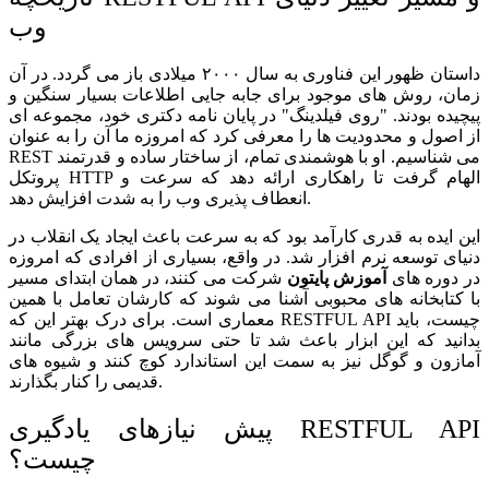
وب
داستان ظهور این فناوری به سال ۲۰۰۰ میلادی باز می گردد. در آن
زمان، روش های موجود برای جابه جایی اطلاعات بسیار سنگین و
پیچیده بودند. "روی فیلدینگ" در پایان نامه دکتری خود، مجموعه ای
از اصول و محدودیت ها را معرفی کرد که امروزه ما آن را به عنوان
REST می شناسیم. او با هوشمندی تمام، از ساختار ساده و قدرتمند
پروتکل HTTP الهام گرفت تا راهکاری ارائه دهد که سرعت و
انعطاف پذیری وب را به شدت افزایش دهد.
این ایده به قدری کارآمد بود که به سرعت باعث ایجاد یک انقلاب در
دنیای توسعه نرم افزار شد. در واقع، بسیاری از افرادی که امروزه
در دوره های
آموزش پایتون
شرکت می کنند، در همان ابتدای مسیر
با کتابخانه های محبوبی آشنا می شوند که کارشان تعامل با همین
معماری است. برای درک بهتر این که RESTFUL API چیست، باید
بدانید که این ابزار باعث شد تا حتی سرویس های بزرگی مانند
آمازون و گوگل نیز به سمت این استاندارد کوچ کنند و شیوه های
قدیمی را کنار بگذارند.
API
RESTFUL
پیش نیازهای یادگیری
چیست؟