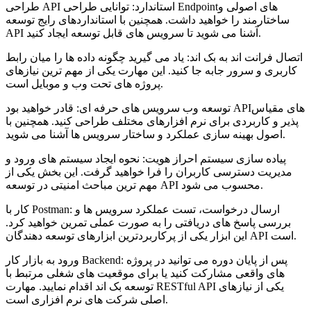
طراحی API استاندارد: توانایی طراحی Endpointهای اصولی و
ساختارمند را خواهید داشت. همچنین با استانداردهای رایج توسعه
API آشنا می شوید تا سرویس های قابل توسعه ایجاد کنید.
اتصال فرانت اند به بک اند: یاد می گیرید چگونه داده ها را میان رابط
کاربری و سرور جابه جا کنید. این مهارت یکی از مهم ترین نیازهای
پروژه های تحت وب و موبایل است.
توسعه وب سرویس های حرفه ای: قادر خواهید بود APIهای مقیاس
پذیر و کاربردی برای نرم افزارهای مختلف طراحی کنید. همچنین با
اصول بهینه سازی عملکرد و ساختار سرویس ها آشنا می شوید.
پیاده سازی سیستم احراز هویت: نحوه ایجاد سیستم های ورود و
مدیریت دسترسی کاربران را فرا خواهید گرفت. این بخش یکی از
مهم ترین مباحث امنیتی در توسعه API محسوب می شود.
کار با Postman: ارسال درخواست، تست عملکرد سرویس ها و
بررسی پاسخ های دریافتی را به صورت عملی تمرین خواهید کرد.
این ابزار یکی از پرکاربردترین ابزارهای توسعه دهندگان API است.
ورود به بازار کار Backend: پس از پایان دوره می توانید در پروژه
های واقعی مشارکت کنید یا برای موقعیت های شغلی مرتبط با
توسعه بک اند اقدام نمایید. مهارت RESTful API یکی از نیازهای
اصلی شرکت های نرم افزاری است.