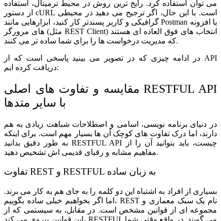
می توان استفاده کرد. رایج ترین روش در محیط ترمینال، استفاده
از دستور cURL است. با این حال، اگر ترجیح می دهید در محیطی
گرافیکی و کاربر پسندتر کار کنید، ابزارهایی مانند Postman یا افزونه
های مرورگر (مثل REST Client) انتخاب های فوق العاده ای هستند
که مدیریت درخواست ها را برای شما ساده تر می کنند.
در ادامه چیزی که در تصویر می بینید پاسخی است که از API
دریافت کرده ایم:
API
RESTFUL
مقایسه و تفاوت های اصلی
با سایر متدها
در دنیای برنامه نویسی، اسامی و اصطلاحات شباهت زیادی به هم
دارند، اما درک تفاوت های کوچک آن ها بسیار مهم است. برای اینکه
به طور دقیق بدانید RESTFUL API چیست، باید بتوانید آن را از
مفاهیم مشابه و رقبای قدیمی اش تشخیص دهید.
تفاوت REST و RESTFUL به زبان ساده
بسیاری از افراد به اشتباه این دو کلمه را به جای هم به کار می برند.
اما اگر بخواهیم خیلی ساده بگوییم، REST نام یک سبک معماری و
مجموعه ای از قوانین مشخص است. در مقابل، به سیستمی که از
این قوانین پیروی می کند، RESTFUL می گویند. در واقع وقتی شما