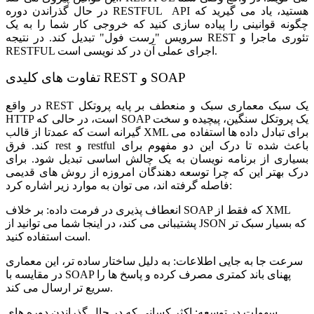
در حال گذراندن دوره RESTFUL API هستید، یاد می گیرید که
چگونه قوانینی را پیاده سازی کنید که خروجی کار شما را به یک
سرویس "رست فول" تبدیل کند. در نتیجه REST تئوری ماجرا و
RESTFUL اجرای عملی آن در کد نویسی است.
تفاوت های کلیدی REST و SOAP
در واقع REST یک سبک معماری سبک و منعطف بر پایه پروتکل
HTTP است، در حالی که SOAP یک پروتکل سنگین، پیچیده و سخت
گیرانه است که عمدتا از قالب XML برای تبادل داده ها استفاده می
کند. فرق rest و restful باعث شده تا درک این دو مفهوم برای
بسیاری از برنامه نویسان به یک چالش اساسی تبدیل شود. برای
درک بهتر این که چرا توسعه دهندگان امروزه از روش های قدیمی
فاصله گرفته اند، می توان به موارد زیر اشاره کرد:
انعطاف پذیری در فرمت داده: بر خلاف SOAP که فقط از XML
پشتیبانی می کند، در اینجا شما می توانید از JSON که بسیار سبک تر
است استفاده کنید.
سرعت جا به جایی اطلاعات: به دلیل ساختار ساده تر، این معماری
در مقایسه با SOAP پهنای باند کمتری مصرف کرده و پاسخ ها را
سریع تر ارسال می کند.
سهولت در توسعه: اکثر کسانی که در حال گذراندن دوره های