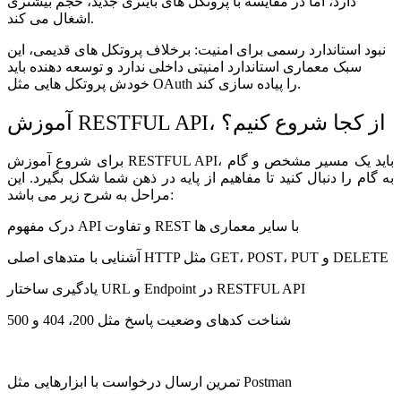
دارد، اما در مقایسه با پروتکل های باینری جدید، حجم بیشتری
اشغال می کند.
نبود استاندارد رسمی برای امنیت: برخلاف پروتکل های قدیمی، این
سبک معماری استاندارد امنیتی داخلی ندارد و توسعه دهنده باید
خودش پروتکل هایی مثل OAuth را پیاده سازی کند.
آموزش RESTFUL API، از کجا شروع کنیم؟
برای شروع آموزش RESTFUL API، باید یک مسیر مشخص و گام
به گام را دنبال کنید تا مفاهیم از پایه در ذهن شما شکل بگیرد. این
مراحل به شرح زیر می باشد:
درک مفهوم API و تفاوت REST با سایر معماری ها
آشنایی با متدهای اصلی HTTP مثل GET، POST، PUT و DELETE
یادگیری ساختار URL و Endpoint در RESTFUL API
شناخت کدهای وضعیت پاسخ مثل 200، 404 و 500
تمرین ارسال درخواست با ابزارهایی مثل Postman