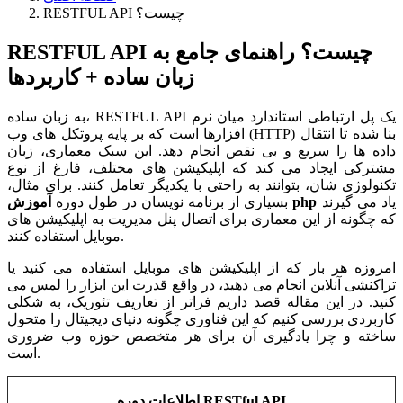
RESTFUL API چیست؟
RESTFUL API چیست؟ راهنمای جامع به
زبان ساده + کاربردها
به زبان ساده، RESTFUL API یک پل ارتباطی استاندارد میان نرم‌
افزارها است که بر پایه پروتکل‌ های وب (HTTP) بنا شده تا انتقال
داده‌ ها را سریع و بی‌ نقص انجام دهد. این سبک معماری، زبان
مشترکی ایجاد می‌ کند که اپلیکیشن‌ های مختلف، فارغ از نوع
تکنولوژی‌ شان، بتوانند به راحتی با یکدیگر تعامل کنند. برای مثال،
یاد می‌ گیرند
آموزش php
بسیاری از برنامه نویسان در طول دوره
که چگونه از این معماری برای اتصال پنل مدیریت به اپلیکیشن‌ های
موبایل استفاده کنند.
امروزه هر بار که از اپلیکیشن‌ های موبایل استفاده می‌ کنید یا
تراکنشی آنلاین انجام می‌ دهید، در واقع قدرت این ابزار را لمس می‌
کنید. در این مقاله قصد داریم فراتر از تعاریف تئوریک، به شکلی
کاربردی بررسی کنیم که این فناوری چگونه دنیای دیجیتال را متحول
ساخته و چرا یادگیری آن برای هر متخصص حوزه وب ضروری
است.
RESTful API
دوره
اطلاعات