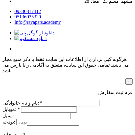
28 مشهد_معلم 23 _معاد
09330317312
05136035320
Info@rayapars.academy
هرگونه کپی برداری از اطلاعات این سایت فقط با ذکر منبع مجاز
می باشد. تمامی حقوق این سایت، متعلق به آکادمی رایا پارس می
باشد.
×
فرم ثبت سفارش
نام و نام خانوادگی: *
موبایل: *
ایمیل:
بودجه:
توضیحات: *