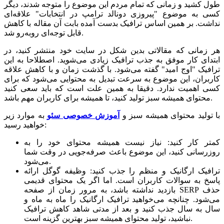
طول کشید و زمانی که تمام مردم این موضوع را متوجه شدند، دیگر
کسی به موضوع "پیروزی دونالد ترامپ در انتخابات" علاقه‌ای
نداشت. بر همین اساس ترافیک بدست آمده بابت آن مقاله با کاهش
قابل توجه‌ای رو‌به‌رو شد.
هر زمانی که مقالاتی بدین شکل در سایت خود منتشر کنید، در
ابتدای کار موفق به جذب ترافیک زیادی می‌شوید. اصطلاحا به این
ترافیک "اوج امید" گفته می‌شود. با گذشت زمان و با کاهش علاقه
کاربران، این موضوع به سرعت تبدیل به محتوایی می‌شود که برای
کسی اهمیت ندارد. دقیقا به همین علت است که باید سعی کنید
محتوای همیشه سبز تولید کنید، تا همیشه برای کاربران مهم باشد.
با تولید محتوای همیشه سبز و
آموزش خصوصی سئو
به موارد زیر
خواهید رسید:
کمتر کار کنید: نیاز نیست همیشه محتوای خود را به
روزرسانی کنید، این موضوع باعث صرفه‌جویی در وقت شما
می‌شود.
ترافیک ارگانیک و منظم را جذب کنید: وظیفه گوگل ارائه
پاسخ به سوالات کاربران است. اما اگر یک محتوای قدیمی
بازدید نداشته باشد، به مرور زمان از صفحه SERP حذف
می‌شود. چنانچه می‌خواهید ترافیک ارگانیک را ماه به ماه و
سال به سال جذب کنید و بعد از مدتی شاهد کاهش ترافیک
نباشید، تولید محتوای همیشه سبز بهترین گزینه است.