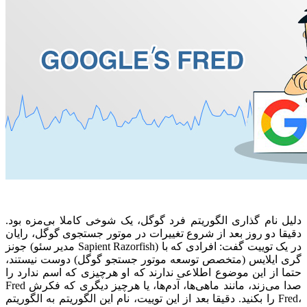
دلیل نام گذاری الگوریتم فرد گوگل، یک شوخی کاملا بی‌مزه بود.
دقیقا دو روز بعد از شروع تغییرات در موتور جستجوی گوگل، رایان
جونز (مدیر سئو Sapient Razorfish) در یک توییت گفت: افرادی که با
گری ایلایس (متخصص توسعه موتور جستجو گوگل) دوست نیستند،
حتما از این موضوع اطلاعی ندارند که او هرچیزی که اسم ندارد را
Fred صدا می‌زند، مانند ماهی‌ها، آدم‌ها، یا هر‌چیز دیگری که فکرش
را بکنید. دقیقا بعد از این توییت، نام این الگوریتم به الگوریتم Fred،