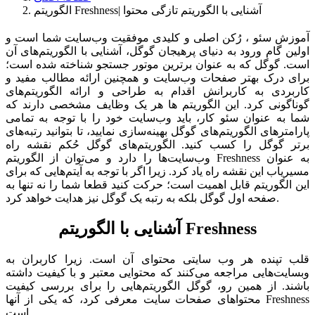
الگوریتم Freshness| آشنایی با الگوریتم تازگی محتوا
آموزش سئو ، رُکن اصلی و کلیدی موفقیت وب‌سایت شما است و
اولین گام ورود به دنیای پرهیجان گوگل، آشنایی با الگوریتم‌های آن
است. گوگل که به عنوان برترین موتور جستجو شناخته شده است؛
برای درک بهتر صفحات وب‌سایت و همچنین ارائه مطالب مفید و
کاربردی به کاربرانش اقدام به طراحی و ارائه الگوریتم‌های
گوناگونی کرد. این الگوریتم ها هر یک وظایف مشخصی دارند که
شما به عنوان سئو کار، باید وب‌سایت خود را با توجه به تمامی
پارامترهای الگوریتم‌های گوگل بهینه‌سازی نمایید، تا بتوانید رتبه‌های
برتر گوگل را کسب کنید. الگوریتم‌های گوگل حُکم نقشه راه
وب‌سایت‌ها را دارد و می‌توان از الگوریتم Freshness به عنوان
مسیریاب این نقشه راه یاد کرد. زیرا اگر با توجه به آیتم‌هایی که برای
این الگوریتم قابل اهمیت است؛ حرکت کنید قطعا شما را نه تنها به
صفحه اول گوگل بلکه به رتبه یک گوگل نیز هدایت خواهد کرد.
آشنایی با الگوریتم Freshness
قلب تپنده هر وب سایتی محتوای آن است. زیرا کاربران به
وبسایت‌هایی مراجعه می‌کنند که محتوایی معتبر و با کیفیت داشته
باشند. از همین رو، گوگل الگوریتم‌هایی را برای بررسی کیفیت
محتواهای صفحات سایت معرفی کرد، که یکی از آنها Freshness
است.