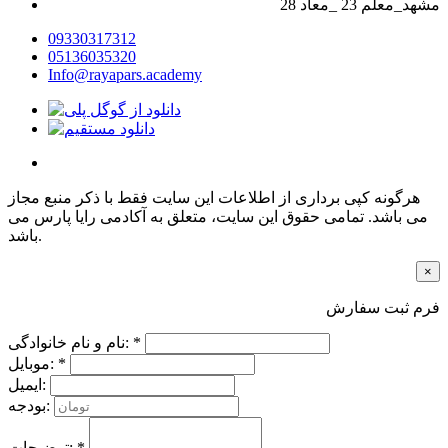
28 مشهد_معلم 23 _معاد
09330317312
05136035320
Info@rayapars.academy
هرگونه کپی برداری از اطلاعات این سایت فقط با ذکر منبع مجاز
می باشد. تمامی حقوق این سایت، متعلق به آکادمی رایا پارس می
باشد.
×
فرم ثبت سفارش
نام و نام خانوادگی: *
موبایل: *
ایمیل:
بودجه:
توضیحات: *